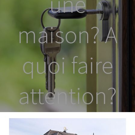
une
maison? A
quoi faire
attention?