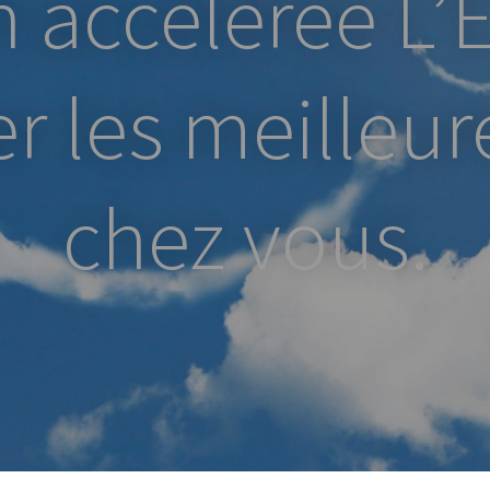
 accélérée L
er les meilleur
chez vous.