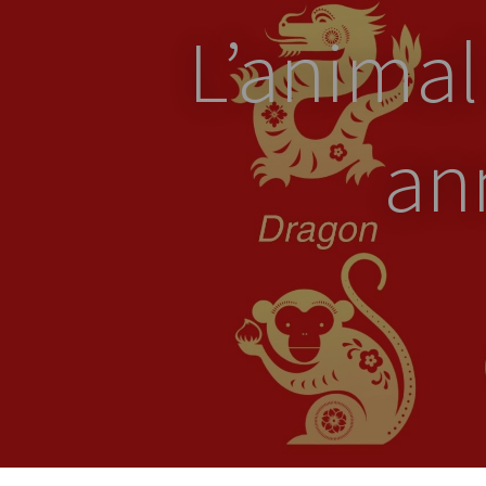
L’animal
an