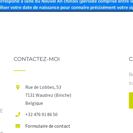
CONTACTEZ-MOI
C
R
s
Rue de Lobbes, 53
7131 Waudrez (Binche)
Belgique
IE
+32 476 91 86 50
Formulaire de contact
et