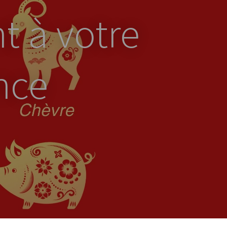
t à votre
nce