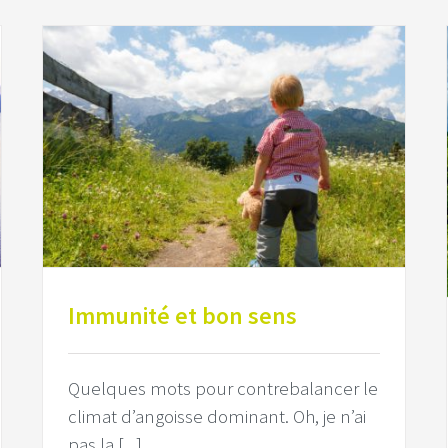
Immunité et bon sens
Quelques mots pour contrebalancer le
climat d’angoisse dominant. Oh, je n’ai
pas la [...]