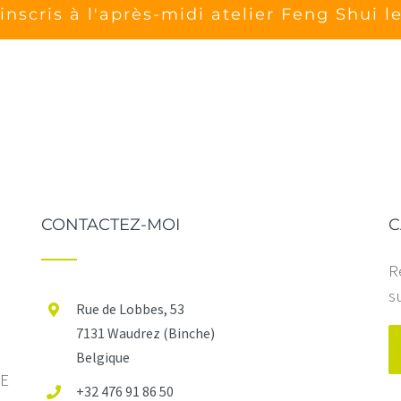
CONTACTEZ-MOI
C
R
s
Rue de Lobbes, 53
7131 Waudrez (Binche)
Belgique
IE
+32 476 91 86 50