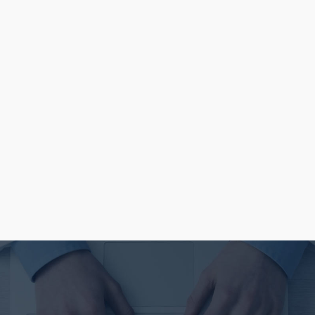
suffered alteration in some form, by
injected humour, or randomised
words which don't look even slightly
believable. If you are going to use a
passage of lorem ipsum [...]