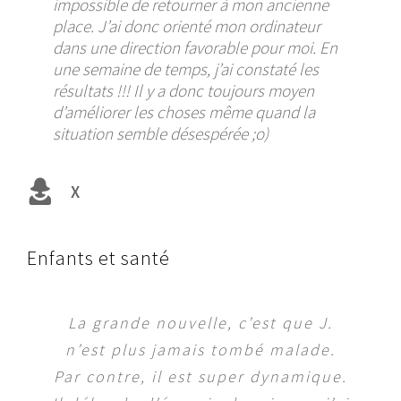
impossible de retourner à mon ancienne
place. J’ai donc orienté mon ordinateur
dans une direction favorable pour moi. En
une semaine de temps, j’ai constaté les
résultats !!! Il y a donc toujours moyen
d’améliorer les choses même quand la
situation semble désespérée ;o)
X
Enfants et santé
Quant à l’influence de l’aquarium
La grande nouvelle, c’est que J.
n’est plus jamais tombé malade.
dans le bureau, la situation
Par contre, il est super dynamique.
financière des clients qui étaient