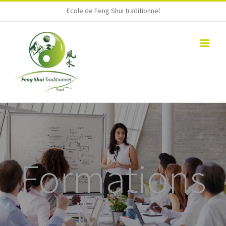
Skip
Ecole de Feng Shui traditionnel
to
content
Formations