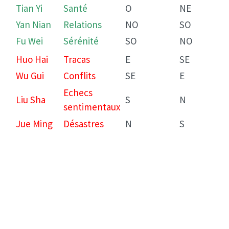
Tian Yi
Santé
O
NE
Yan Nian
Relations
NO
SO
Fu Wei
Sérénité
SO
NO
Huo Hai
Tracas
E
SE
Wu Gui
Conflits
SE
E
Echecs
Liu Sha
S
N
sentimentaux
Jue Ming
Désastres
N
S