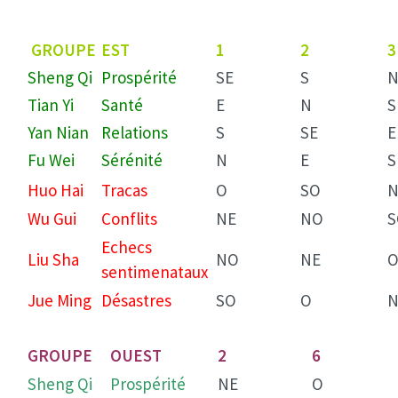
GROUPE
EST
1
2
3
Sheng Qi
Prospérité
SE
S
Tian Yi
Santé
E
N
S
Yan Nian
Relations
S
SE
E
Fu Wei
Sérénité
N
E
S
Huo Hai
Tracas
O
SO
Wu Gui
Conflits
NE
NO
S
Echecs
Liu Sha
NO
NE
sentimenataux
Jue Ming
Désastres
SO
O
N
GROUPE
OUEST
2
6
Sheng Qi
Prospérité
NE
O