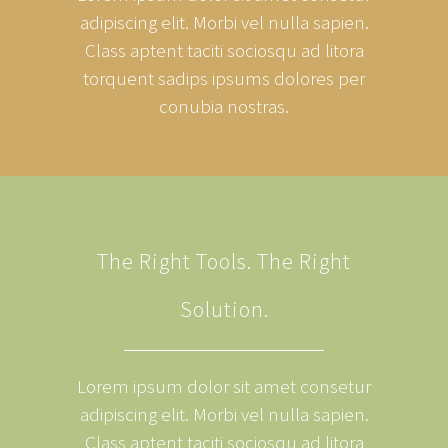
adipiscing elit. Morbi vel nulla sapien.
Class aptent taciti sociosqu ad litora
torquent sadips ipsums dolores per
conubia nostras.
The Right Tools. The Right
Solution.
Lorem ipsum dolor sit amet consetur
adipiscing elit. Morbi vel nulla sapien.
Class aptent taciti sociosqu ad litora