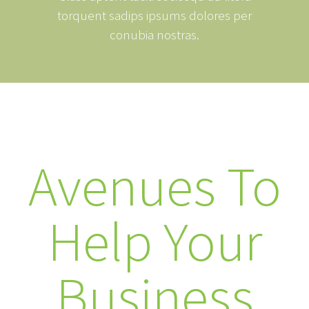
torquent sadips ipsums dolores per
conubia nostras.
Avenues To
Help Your
Business