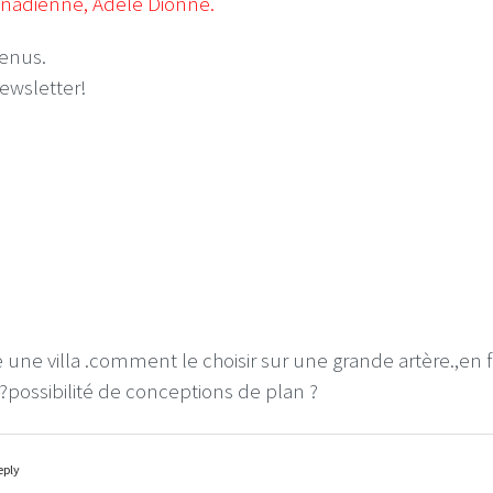
anadienne, Adèle Dionne.
venus.
ewsletter!
re une villa .comment le choisir sur une grande artère.,
?possibilité de conceptions de plan ?
eply