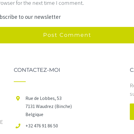
rowser for the next time I comment.
scribe to our newsletter
CONTACTEZ-MOI
C
R
s
Rue de Lobbes, 53
7131 Waudrez (Binche)
Belgique
IE
+32 476 91 86 50