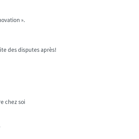
novation ».
ite des disputes après!
e chez soi
.