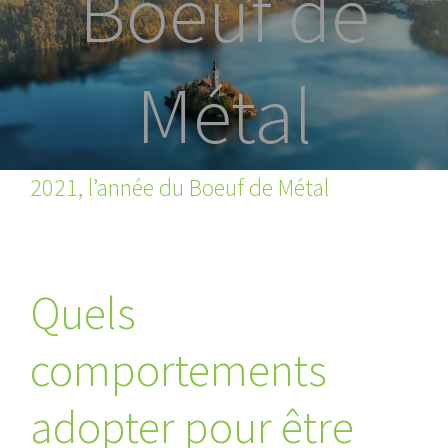
Boeuf de
Métal
2021, l’année du Boeuf de Métal
Quels
comportements
adopter pour être