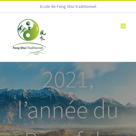
Skip
Ecole de Feng Shui traditionnel
to
content
2021,
l’année du