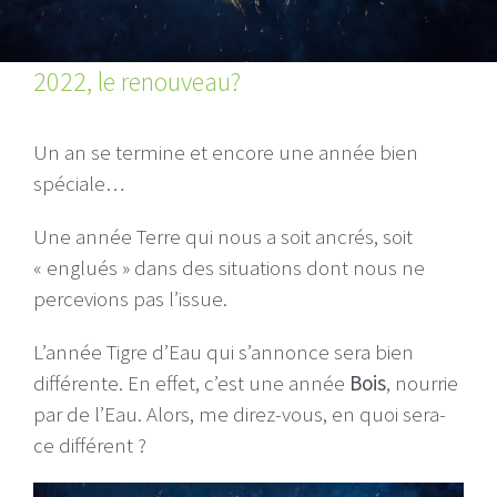
2022, le renouveau?
Un an se termine et encore une année bien
spéciale…
Une année Terre qui nous a soit ancrés, soit
« englués » dans des situations dont nous ne
percevions pas l’issue.
L’année Tigre d’Eau qui s’annonce sera bien
différente. En effet, c’est une année
Bois
, nourrie
par de l’Eau. Alors, me direz-vous, en quoi sera-
ce différent ?