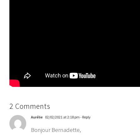
Je vous souhaite une année du Rat paisible et
fructueuse.
A bientôt
Bernadette
2 Comments
Aurélie
02/02/2021 at 2:18 pm
- Reply
Bonjour Bernadette,