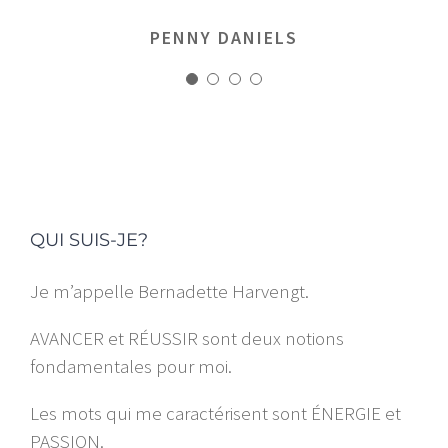
MARGERET TINSDALE
ROBERT WILLIAMS
ROSE JAMERSON
PENNY DANIELS
QUI SUIS-JE?
Je m’appelle Bernadette Harvengt.
AVANCER et RÉUSSIR sont deux notions
fondamentales pour moi.
Les mots qui me caractérisent sont ÉNERGIE et
PASSION.