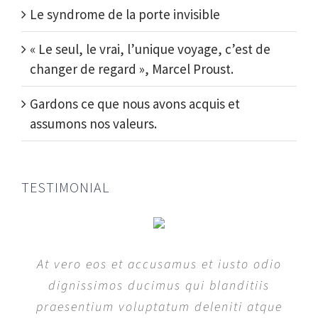
Le syndrome de la porte invisible
« Le seul, le vrai, l’unique voyage, c’est de
changer de regard », Marcel Proust.
Gardons ce que nous avons acquis et
assumons nos valeurs.
TESTIMONIAL
At vero eos et accusamus et iusto odio
At vero eos et accusamus et iusto odio
At vero eos et accusamus et iusto odio
At vero eos et accusamus et iusto odio
dignissimos ducimus qui blanditiis
dignissimos ducimus qui blanditiis
dignissimos ducimus qui blanditiis
dignissimos ducimus qui blanditiis
praesentium voluptatum deleniti atque
praesentium voluptatum deleniti atque
praesentium voluptatum deleniti atque
praesentium voluptatum deleniti atque